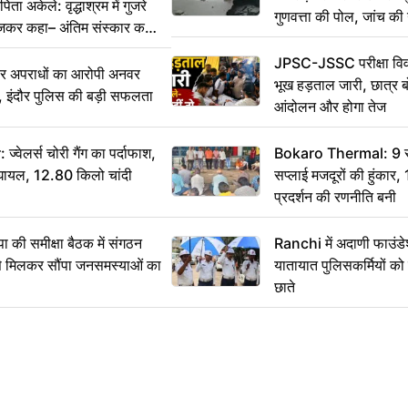
ा अकेले: वृद्धाश्रम में गुजरे
गुणवत्ता की पोल, जांच की 
ेजकर कहा– अंतिम संस्कार कर
JPSC-JSSC परीक्षा विवा
भीर अपराधों का आरोपी अनवर
भूख हड़ताल जारी, छात्र बो
र, इंदौर पुलिस की बड़ी सफलता
आंदोलन और होगा तेज
ेलर्स चोरी गैंग का पर्दाफाश,
Bokaro Thermal: 9 सूत्
श घायल, 12.80 किलो चांदी
सप्लाई मजदूरों की हुंकार,
प्रदर्शन की रणनीति बनी
 समीक्षा बैठक में संगठन
Ranchi में अदाणी फाउंड
से मिलकर सौंपा जनसमस्याओं का
यातायात पुलिसकर्मियों क
छाते