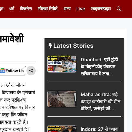
इम
धर्म
बिजनेस
स्पेशल रिपोर्ट
अन्य
Live
लाइफस्टाइल
समावेशी
Latest Stories
Dhanbad: पूर्वी टुंडी
के मोहलीडीह पंचायत
Follow Us
सचिवालय में लगा
निःशुल्क स्वास्थ्य जांच
शिक्षा और जीवन
शिविर, सैकड़ों लोगों ने
द्यालय के प्राचार्य
Maharashtra: बड़े
उठाया लाभ
ित कर प्रशिक्षण
कपड़ा कारोबारी की तीन
 जीवन कौशल पर विचार
बेटियां, करोड़ों की
न ने कहा कि जीवन
कमाई… फिर भी पिता
हायता करते हैं।
अकेले: वृद्धाश्रम में गुजरे
Indore: 27 से ज्यादा
र प्रदान करती है।
अंतिम दिन, 5100 रुपये