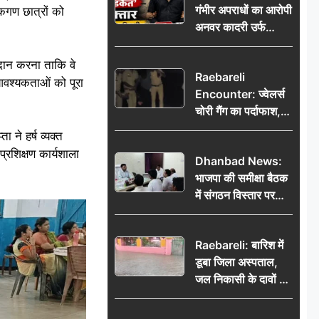
गंभीर अपराधों का आरोपी
कगण छात्रों को
भेजकर कहा– अंतिम
अनवर कादरी उर्फ
संस्कार कर दीजिए हम
‘डकैत’ गिरफ्तार, इंदौर
नहीं आ पाएंगे
पुलिस की बड़ी सफलता
्रदान करना ताकि वे
Raebareli
 आवश्यकताओं को पूरा
Encounter: ज्वेलर्स
चोरी गैंग का पर्दाफाश,
पुलिस मुठभेड़ में दो
 ने हर्ष व्यक्त
बदमाश घायल, 12.80
प्रशिक्षण कार्यशाला
Dhanbad News:
किलो चांदी बरामद
भाजपा की समीक्षा बैठक
में संगठन विस्तार पर
मंथन, बीडीओ से
मिलकर सौंपा
Raebareli: बारिश में
जनसमस्याओं का विवरण
डूबा जिला अस्पताल,
जल निकासी के दावों की
खुली पोल