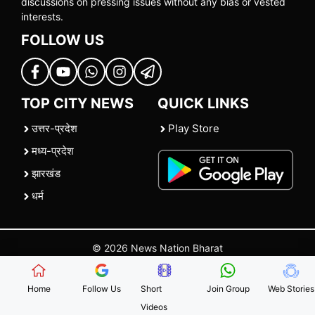
discussions on pressing issues without any bias or vested
interests.
FOLLOW US
TOP CITY NEWS
QUICK LINKS
उत्तर-प्रदेश
Play Store
मध्य-प्रदेश
झारखंड
धर्म
© 2026 News Nation Bharat
Home
|
About US
|
Contact Us
|
Policies
|
Terms and Conditions
Home
Follow Us
Short
Join Group
Web Stories
Videos