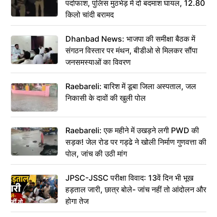
पर्दाफाश, पुलिस मुठभेड़ में दो बदमाश घायल, 12.80
किलो चांदी बरामद
Dhanbad News: भाजपा की समीक्षा बैठक में
संगठन विस्तार पर मंथन, बीडीओ से मिलकर सौंपा
जनसमस्याओं का विवरण
Raebareli: बारिश में डूबा जिला अस्पताल, जल
निकासी के दावों की खुली पोल
Raebareli: एक महीने में उखड़ने लगी PWD की
सड़क! जेल रोड पर गड्ढे ने खोली निर्माण गुणवत्ता की
पोल, जांच की उठी मांग
JPSC-JSSC परीक्षा विवाद: 13वें दिन भी भूख
हड़ताल जारी, छात्र बोले- जांच नहीं तो आंदोलन और
होगा तेज