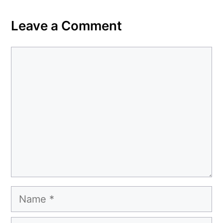
Leave a Comment
Comment
Name