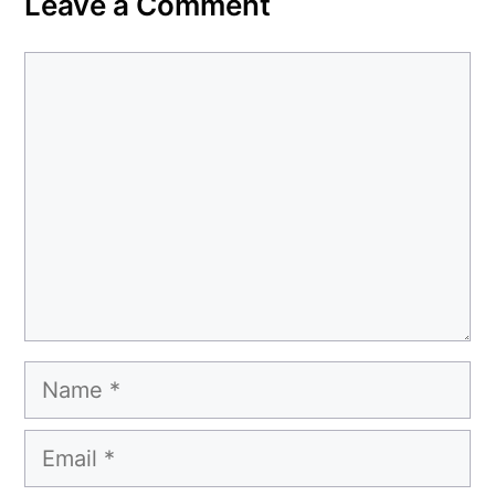
Leave a Comment
Comment
Name
Email