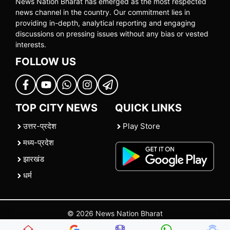
News Nation Bharat has emerged as the most respected
news channel in the country. Our commitment lies in
providing in-depth, analytical reporting and engaging
discussions on pressing issues without any bias or vested
interests.
FOLLOW US
TOP CITY NEWS
QUICK LINKS
उत्तर-प्रदेश
Play Store
मध्य-प्रदेश
झारखंड
धर्म
© 2026 News Nation Bharat
Home
|
About US
|
Contact Us
|
Policies
|
Terms and Conditions