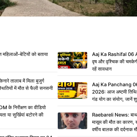
महिलाओं-बेटियों को बताया
Aaj Ka Rashifal 06
वृष और वृश्चिक की चमकेग
रहें सावधान
 तालाब में मिला बुजुर्ग
Aaj Ka Panchang 0
्थितियों में मौत से फैली सनसनी
2026: आज अष्टमी तिथि,
गंड योग का संयोग, जानें शुभ
और दिनभर का पंचांग
DM के निरीक्षण का वीडियो
ा या सुर्खियां बटोरने की
Raebareli News: बाथर
मासूम की मौत का कारण, 
वर्षीय बालक की दर्दनाक म