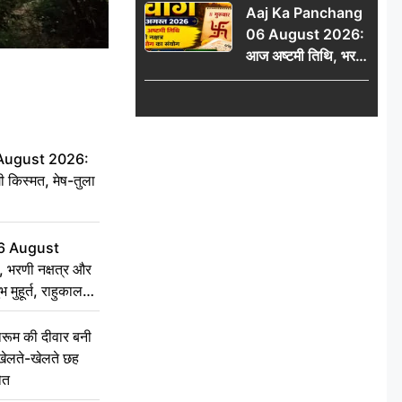
Aaj Ka Panchang
06 August 2026:
आज अष्टमी तिथि, भरणी
नक्षत्र और गंड योग का
संयोग, जानें शुभ मुहूर्त,
राहुकाल और दिनभर का
पंचांग
 August 2026:
ी किस्मत, मेष-तुला
6 August
 भरणी नक्षत्र और
 मुहूर्त, राहुकाल
ूम की दीवार बनी
खेलते-खेलते छह
ौत