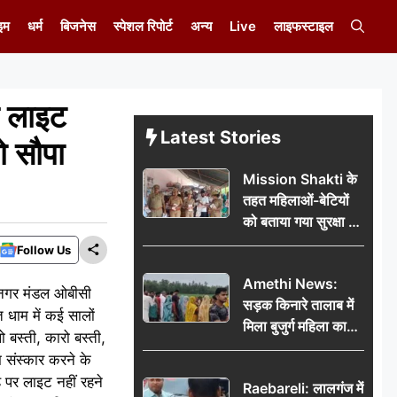
इम
धर्म
बिजनेस
स्पेशल रिपोर्ट
अन्य
Live
लाइफस्टाइल
ह लाइट
Latest Stories
ो सौपा
Mission Shakti के
तहत महिलाओं-बेटियों
को बताया गया सुरक्षा के
अधिकार
Follow Us
Amethi News:
ो नगर मंडल ओबीसी
सड़क किनारे तालाब में
ि धाम में कई सालों
मिला बुजुर्ग महिला का
 बस्ती, कारो बस्ती,
शव, संदिग्ध परिस्थितियों
 संस्कार करने के
में मौत से फैली सनसनी
 पर लाइट नहीं रहने
Raebareli: लालगंज में