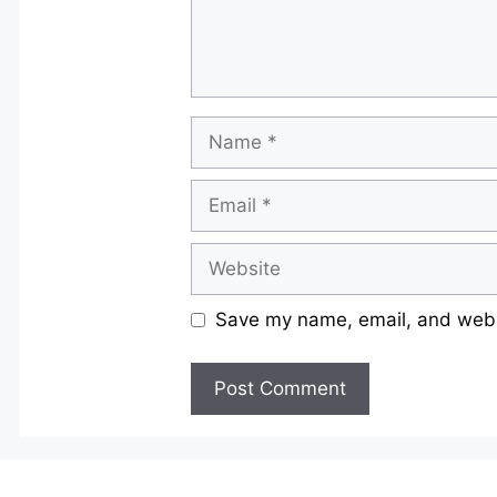
Name
Email
Website
Save my name, email, and websi