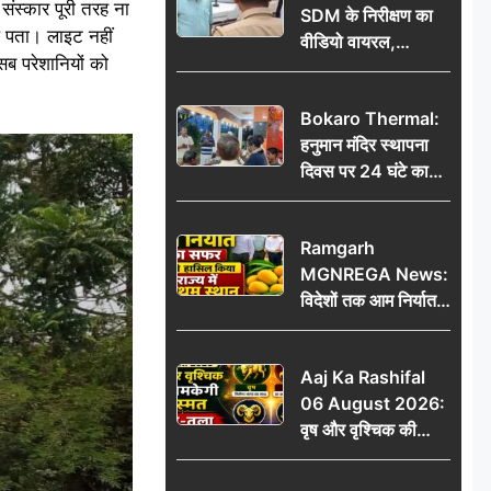
संस्कार पूरी तरह ना
SDM के निरीक्षण का
िल पता। लाइट नहीं
वीडियो वायरल,
 सब परेशानियों को
प्रशासनिक सक्रियता
या सुर्खियां बटोरने की
Bokaro Thermal:
कवायद?
हनुमान मंदिर स्थापना
दिवस पर 24 घंटे का
अखंड हरि कीर्तन,
भक्तिमय हुआ बोकारो
Ramgarh
थर्मल
MGNREGA News:
विदेशों तक आम निर्यात
का सफर, जिले ने
हासिल किया राज्य में
Aaj Ka Rashifal
प्रथम स्थान
06 August 2026:
वृष और वृश्चिक की
चमकेगी किस्मत, मेष-
तुला रहें सावधान