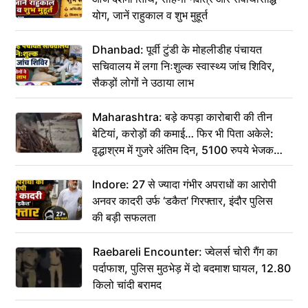
योग, जानें राहुकाल व शुभ मुहूर्त
Dhanbad: पूर्वी टुंडी के मोहलीडीह पंचायत
सचिवालय में लगा निःशुल्क स्वास्थ्य जांच शिविर,
सैकड़ों लोगों ने उठाया लाभ
Maharashtra: बड़े कपड़ा कारोबारी की तीन
बेटियां, करोड़ों की कमाई… फिर भी पिता अकेले:
वृद्धाश्रम में गुजरे अंतिम दिन, 5100 रुपये भेजकर
कहा– अंतिम संस्कार कर दीजिए हम नहीं आ पाएंगे
Indore: 27 से ज्यादा गंभीर अपराधों का आरोपी
अनवर कादरी उर्फ ‘डकैत’ गिरफ्तार, इंदौर पुलिस
की बड़ी सफलता
Raebareli Encounter: ज्वेलर्स चोरी गैंग का
पर्दाफाश, पुलिस मुठभेड़ में दो बदमाश घायल, 12.80
किलो चांदी बरामद