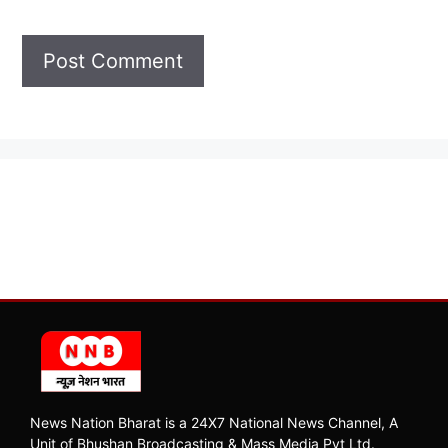
News Nation Bharat is a 24X7 National News Channel, A
Unit of Bhushan Broadcasting & Mass Media Pvt Ltd.