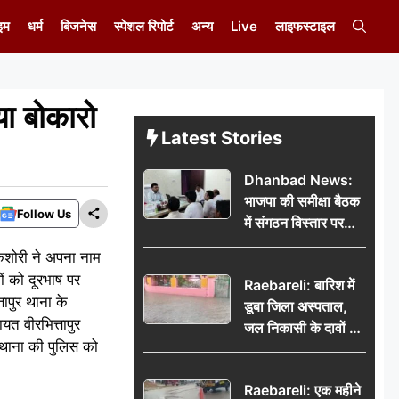
इम
धर्म
बिजनेस
स्पेशल रिपोर्ट
अन्य
Live
लाइफस्टाइल
या बोकारो
Latest Stories
Dhanbad News:
भाजपा की समीक्षा बैठक
Follow Us
में संगठन विस्तार पर
मंथन, बीडीओ से
किशोरी ने अपना नाम
मिलकर सौंपा
ों को दूरभाष पर
Raebareli: बारिश में
जनसमस्याओं का विवरण
ापुर थाना के
डूबा जिला अस्पताल,
त वीरभित्तापुर
जल निकासी के दावों की
 थाना की पुलिस को
खुली पोल
Raebareli: एक महीने