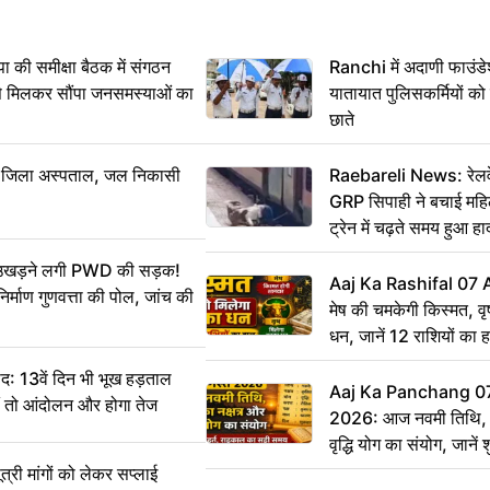
 समीक्षा बैठक में संगठन
Ranchi में अदाणी फाउंड
से मिलकर सौंपा जनसमस्याओं का
यातायात पुलिसकर्मियों क
छाते
बा जिला अस्पताल, जल निकासी
Raebareli News: रेलवे 
GRP सिपाही ने बचाई मह
ट्रेन में चढ़ते समय हुआ 
CCTV में कैद
ं उखड़ने लगी PWD की सड़क!
Aaj Ka Rashifal 07
िर्माण गुणवत्ता की पोल, जांच की
मेष की चमकेगी किस्मत, व
धन, जानें 12 राशियों का 
: 13वें दिन भी भूख हड़ताल
Aaj Ka Panchang 0
ीं तो आंदोलन और होगा तेज
2026: आज नवमी तिथि, क
वृद्धि योग का संयोग, जानें श
का सही समय
ी मांगों को लेकर सप्लाई