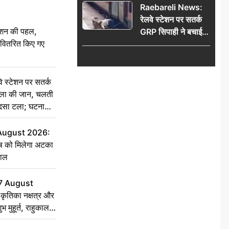
Raebareli News:
रेलवे स्टेशन पर सतर्क
ेशन की पहल,
GRP सिपाही ने बचाई
ो वितरित किए गए
महिला की जान, चलती
ट्रेन में चढ़ते समय हुआ
हादसा टला; घटना
CCTV में कैद
स्टेशन पर सतर्क
िला की जान, चलती
हादसा टला; घटना
 August 2026:
ृष को मिलेगा अटका
हाल
7 August
ृतिका नक्षत्र और
ुभ मुहूर्त, राहुकाल