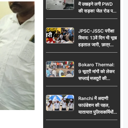
में उखड़ने लगी PWD
की सड़क! जेल रोड पर
गड्ढे ने खोली निर्माण
गुणवत्ता की पोल, जांच
JPSC-JSSC परीक्षा
की उठी मांग
विवाद: 13वें दिन भी भूख
हड़ताल जारी, छात्र
बोले- जांच नहीं तो
आंदोलन और होगा तेज
Bokaro Thermal:
9 सूत्री मांगों को लेकर
सप्लाई मजदूरों की
हुंकार, 12 अगस्त के
प्रदर्शन की रणनीति बनी
Ranchi में अदाणी
फाउंडेशन की पहल,
यातायात पुलिसकर्मियों
को वितरित किए गए छाते