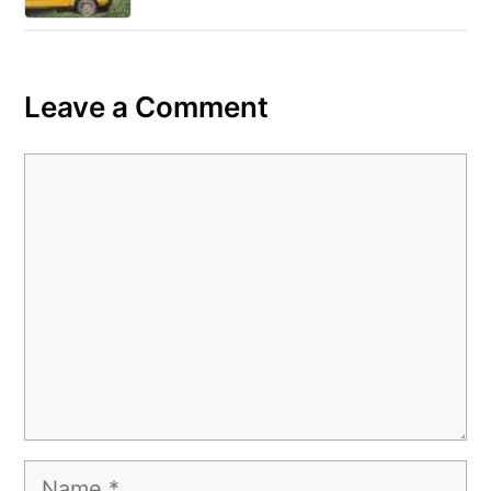
Leave a Comment
Comment
Name