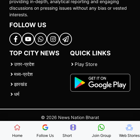
providing in-depth, analytical reporting and engaging
discussions on pressing issues without any bias or vested
interests.
FOLLOW US
TOP CITY NEWS
QUICK LINKS
उत्तर-प्रदेश
Play Store
मध्य-प्रदेश
झारखंड
धर्म
© 2026 News Nation Bharat
Home
|
About US
|
Contact Us
|
Policies
|
Terms and Conditions
Home
Follow Us
Short
Join Group
Web Stories