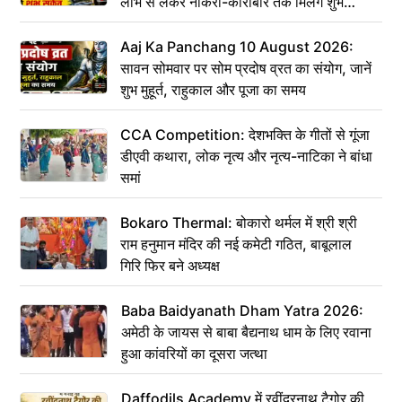
लाभ से लेकर नौकरी-कारोबार तक मिलेंगे शुभ
संकेत
Aaj Ka Panchang 10 August 2026:
सावन सोमवार पर सोम प्रदोष व्रत का संयोग, जानें
शुभ मुहूर्त, राहुकाल और पूजा का समय
CCA Competition: देशभक्ति के गीतों से गूंजा
डीएवी कथारा, लोक नृत्य और नृत्य-नाटिका ने बांधा
समां
Bokaro Thermal: बोकारो थर्मल में श्री श्री
राम हनुमान मंदिर की नई कमेटी गठित, बाबूलाल
गिरि फिर बने अध्यक्ष
Baba Baidyanath Dham Yatra 2026:
अमेठी के जायस से बाबा बैद्यनाथ धाम के लिए रवाना
हुआ कांवरियों का दूसरा जत्था
Daffodils Academy में रवींद्रनाथ टैगोर की