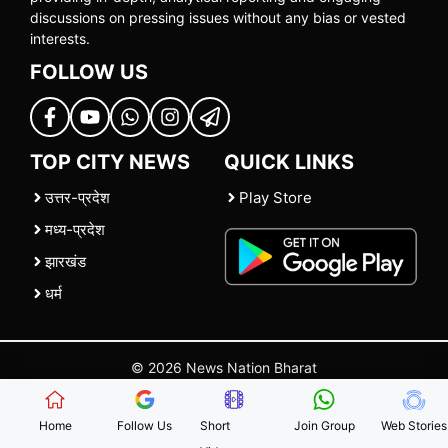
discussions on pressing issues without any bias or vested
interests.
FOLLOW US
TOP CITY NEWS
QUICK LINKS
उत्तर-प्रदेश
Play Store
मध्य-प्रदेश
झारखंड
धर्म
© 2026 News Nation Bharat
Home
|
About US
|
Contact Us
|
Policies
|
Terms and Conditions
Home
Follow Us
Short
Join Group
Web Stories