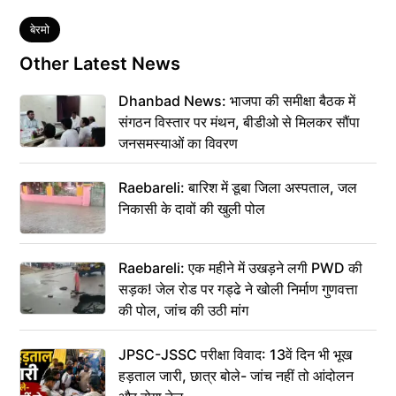
Tags
बेरमो
Other Latest News
Dhanbad News: भाजपा की समीक्षा बैठक में
संगठन विस्तार पर मंथन, बीडीओ से मिलकर सौंपा
जनसमस्याओं का विवरण
Raebareli: बारिश में डूबा जिला अस्पताल, जल
निकासी के दावों की खुली पोल
Raebareli: एक महीने में उखड़ने लगी PWD की
सड़क! जेल रोड पर गड्ढे ने खोली निर्माण गुणवत्ता
की पोल, जांच की उठी मांग
JPSC-JSSC परीक्षा विवाद: 13वें दिन भी भूख
हड़ताल जारी, छात्र बोले- जांच नहीं तो आंदोलन