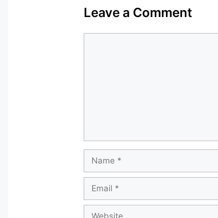
Leave a Comment
Comment
Name
Email
Website