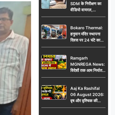
SDM के निरीक्षण का
वीडियो वायरल,
प्रशासनिक सक्रियता
या सुर्खियां बटोरने की
Bokaro Thermal:
कवायद?
हनुमान मंदिर स्थापना
दिवस पर 24 घंटे का
अखंड हरि कीर्तन,
भक्तिमय हुआ बोकारो
Ramgarh
थर्मल
MGNREGA News:
विदेशों तक आम निर्यात
का सफर, जिले ने
हासिल किया राज्य में
Aaj Ka Rashifal
प्रथम स्थान
06 August 2026:
वृष और वृश्चिक की
चमकेगी किस्मत, मेष-
तुला रहें सावधान