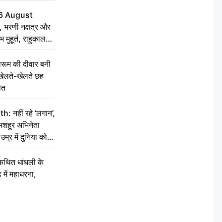
6 August
 भरणी नक्षत्र और
 मुहूर्त, राहुकाल
ूम की दीवार बनी
खेलते-खेलते छह
ौत
नहीं रहे ‘लगान’,
मशहूर अभिनेता
म्र में दुनिया को
कथित धांधली के
ें महाधरना,