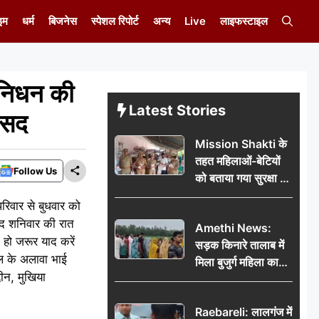
इम
धर्म
बिजनेस
स्पेशल रिपोर्ट
अन्य
Live
लाइफस्टाइल
 निधन की
Latest Stories
ांसद
Mission Shakti के
तहत महिलाओं-बेटियों
Follow Us
को बताया गया सुरक्षा के
अधिकार
रिवार से बुधवार को
बाद शनिवार की रात
Amethi News:
हो जरूर याद करें
सड़क किनारे तालाब में
िल के अलावा भाई
मिला बुजुर्ग महिला का
ीन, मुखिया
शव, संदिग्ध परिस्थितियों
में मौत से फैली सनसनी
Raebareli: लालगंज में