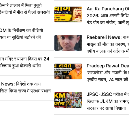
 तालाब में मिला बुजुर्ग
Aaj Ka Panchang 0
्थितियों में मौत से फैली सनसनी
2026: आज अष्टमी तिथि,
गंड योग का संयोग, जानें शुभ
और दिनभर का पंचांग
DM के निरीक्षण का वीडियो
ा या सुर्खियां बटोरने की
Raebareli News: बाथर
मासूम की मौत का कारण, 
वर्षीय बालक की दर्दनाक म
 मंदिर स्थापना दिवस पर 24
भक्तिमय हुआ बोकारो थर्मल
Pradeep Rawat Death: 
‘सरफरोश’ और ‘गजनी’ के 
प्रदीप रावत, 74 साल की उ
ws: विदेशों तक आम
कहा अलविदा
सिल किया राज्य में प्रथम स्थान
JPSC-JSSC परीक्षा में 
खिलाफ JLKM का रामगढ़ म
सरकार पर साधा निशाना