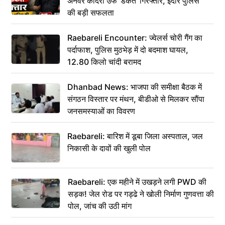
अनवर कादरी उर्फ ‘डकैत’ गिरफ्तार, इंदौर पुलिस
की बड़ी सफलता
Raebareli Encounter: ज्वेलर्स चोरी गैंग का
पर्दाफाश, पुलिस मुठभेड़ में दो बदमाश घायल,
12.80 किलो चांदी बरामद
Dhanbad News: भाजपा की समीक्षा बैठक में
संगठन विस्तार पर मंथन, बीडीओ से मिलकर सौंपा
जनसमस्याओं का विवरण
Raebareli: बारिश में डूबा जिला अस्पताल, जल
निकासी के दावों की खुली पोल
Raebareli: एक महीने में उखड़ने लगी PWD की
सड़क! जेल रोड पर गड्ढे ने खोली निर्माण गुणवत्ता की
पोल, जांच की उठी मांग