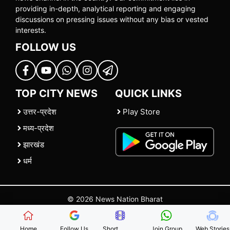
providing in-depth, analytical reporting and engaging
discussions on pressing issues without any bias or vested
interests.
FOLLOW US
TOP CITY NEWS
QUICK LINKS
उत्तर-प्रदेश
Play Store
मध्य-प्रदेश
झारखंड
धर्म
© 2026 News Nation Bharat
Home
|
About US
|
Contact Us
|
Policies
|
Terms and Conditions
Home
Follow Us
Short
Join Group
Web Stories