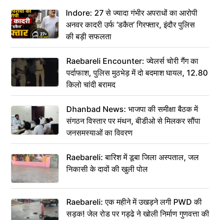
कहा– अंतिम संस्कार कर दीजिए हम नहीं आ पाएंगे
Indore: 27 से ज्यादा गंभीर अपराधों का आरोपी
अनवर कादरी उर्फ ‘डकैत’ गिरफ्तार, इंदौर पुलिस
की बड़ी सफलता
Raebareli Encounter: ज्वेलर्स चोरी गैंग का
पर्दाफाश, पुलिस मुठभेड़ में दो बदमाश घायल, 12.80
किलो चांदी बरामद
Dhanbad News: भाजपा की समीक्षा बैठक में
संगठन विस्तार पर मंथन, बीडीओ से मिलकर सौंपा
जनसमस्याओं का विवरण
Raebareli: बारिश में डूबा जिला अस्पताल, जल
निकासी के दावों की खुली पोल
Raebareli: एक महीने में उखड़ने लगी PWD की
सड़क! जेल रोड पर गड्ढे ने खोली निर्माण गुणवत्ता की