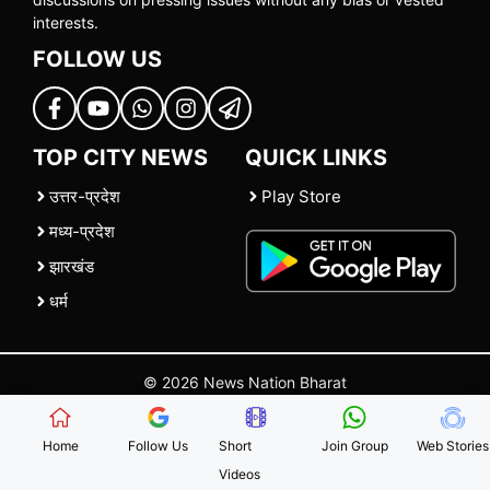
interests.
FOLLOW US
TOP CITY NEWS
QUICK LINKS
उत्तर-प्रदेश
Play Store
मध्य-प्रदेश
झारखंड
धर्म
© 2026 News Nation Bharat
Home
|
About US
|
Contact Us
|
Policies
|
Terms and Conditions
Home
Follow Us
Short
Join Group
Web Stories
Videos