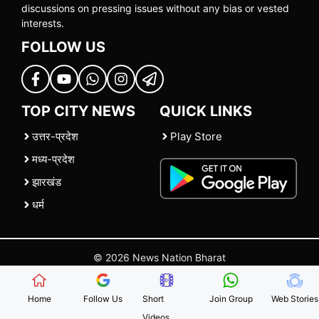
discussions on pressing issues without any bias or vested
interests.
FOLLOW US
TOP CITY NEWS
QUICK LINKS
उत्तर-प्रदेश
Play Store
मध्य-प्रदेश
झारखंड
धर्म
© 2026 News Nation Bharat
Home
|
About US
|
Contact Us
|
Policies
|
Terms and Conditions
Home
Follow Us
Short
Join Group
Web Stories
Videos