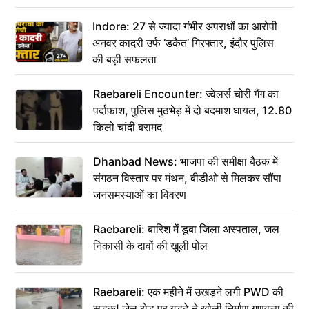
कहा– अंतिम संस्कार कर दीजिए हम नहीं आ पाएंगे
Indore: 27 से ज्यादा गंभीर अपराधों का आरोपी
अनवर कादरी उर्फ ‘डकैत’ गिरफ्तार, इंदौर पुलिस
की बड़ी सफलता
Raebareli Encounter: ज्वेलर्स चोरी गैंग का
पर्दाफाश, पुलिस मुठभेड़ में दो बदमाश घायल, 12.80
किलो चांदी बरामद
Dhanbad News: भाजपा की समीक्षा बैठक में
संगठन विस्तार पर मंथन, बीडीओ से मिलकर सौंपा
जनसमस्याओं का विवरण
Raebareli: बारिश में डूबा जिला अस्पताल, जल
निकासी के दावों की खुली पोल
Raebareli: एक महीने में उखड़ने लगी PWD की
सड़क! जेल रोड पर गड्ढे ने खोली निर्माण गुणवत्ता की