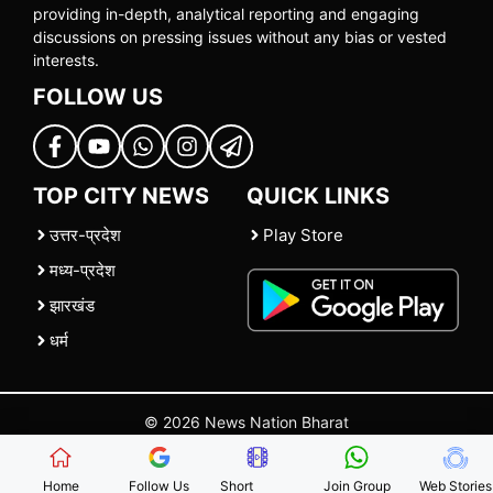
providing in-depth, analytical reporting and engaging
discussions on pressing issues without any bias or vested
interests.
FOLLOW US
TOP CITY NEWS
QUICK LINKS
उत्तर-प्रदेश
Play Store
मध्य-प्रदेश
झारखंड
धर्म
© 2026 News Nation Bharat
Home
|
About US
|
Contact Us
|
Policies
|
Terms and Conditions
Home
Follow Us
Short
Join Group
Web Stories