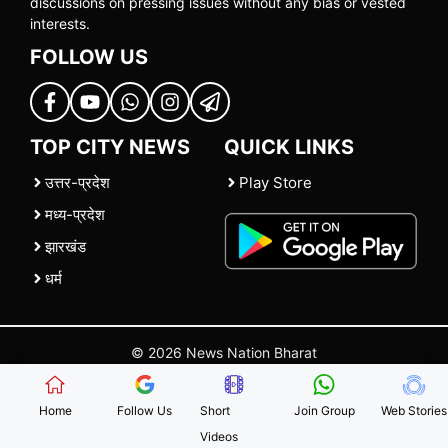
discussions on pressing issues without any bias or vested
interests.
FOLLOW US
TOP CITY NEWS
QUICK LINKS
उत्तर-प्रदेश
Play Store
मध्य-प्रदेश
झारखंड
धर्म
© 2026 News Nation Bharat
Home
|
About US
|
Contact Us
|
Policies
|
Terms and Conditions
Home
Follow Us
Short
Join Group
Web Stories
Videos