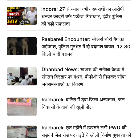
कहा– अंतिम संस्कार कर दीजिए हम नहीं आ पाएंगे
Indore: 27 से ज्यादा गंभीर अपराधों का आरोपी
अनवर कादरी उर्फ ‘डकैत’ गिरफ्तार, इंदौर पुलिस
की बड़ी सफलता
Raebareli Encounter: ज्वेलर्स चोरी गैंग का
पर्दाफाश, पुलिस मुठभेड़ में दो बदमाश घायल, 12.80
किलो चांदी बरामद
Dhanbad News: भाजपा की समीक्षा बैठक में
संगठन विस्तार पर मंथन, बीडीओ से मिलकर सौंपा
जनसमस्याओं का विवरण
Raebareli: बारिश में डूबा जिला अस्पताल, जल
निकासी के दावों की खुली पोल
Raebareli: एक महीने में उखड़ने लगी PWD की
सड़क! जेल रोड पर गड्ढे ने खोली निर्माण गुणवत्ता की