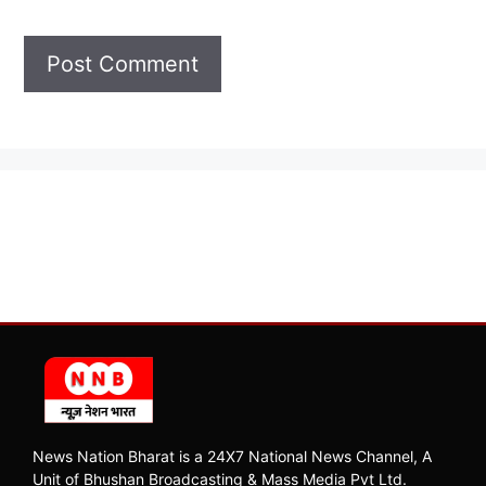
News Nation Bharat is a 24X7 National News Channel, A
Unit of Bhushan Broadcasting & Mass Media Pvt Ltd.