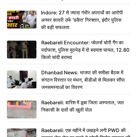
कहा– अंतिम संस्कार कर दीजिए हम नहीं आ पाएंगे
Indore: 27 से ज्यादा गंभीर अपराधों का आरोपी
अनवर कादरी उर्फ ‘डकैत’ गिरफ्तार, इंदौर पुलिस
की बड़ी सफलता
Raebareli Encounter: ज्वेलर्स चोरी गैंग का
पर्दाफाश, पुलिस मुठभेड़ में दो बदमाश घायल, 12.80
किलो चांदी बरामद
Dhanbad News: भाजपा की समीक्षा बैठक में
संगठन विस्तार पर मंथन, बीडीओ से मिलकर सौंपा
जनसमस्याओं का विवरण
Raebareli: बारिश में डूबा जिला अस्पताल, जल
निकासी के दावों की खुली पोल
Raebareli: एक महीने में उखड़ने लगी PWD की