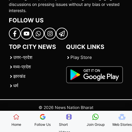
discussions on pressing issues without any bias or vested
interests.
FOLLOW US
TOP CITY NEWS
QUICK LINKS
उत्तर-प्रदेश
Play Store
मध्य-प्रदेश
झारखंड
धर्म
© 2026 News Nation Bharat
Home
|
About US
|
Contact Us
|
Policies
|
Terms and Conditions
Home
Follow Us
Short
Join Group
Web Stories