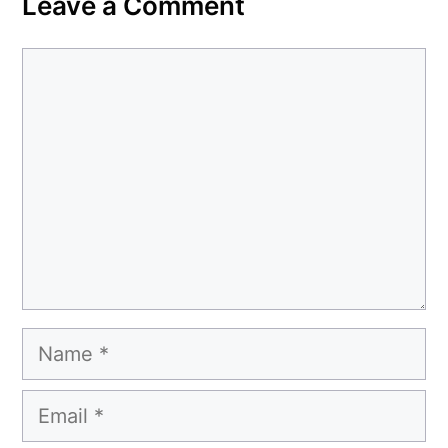
Leave a Comment
Comment
Name
Email