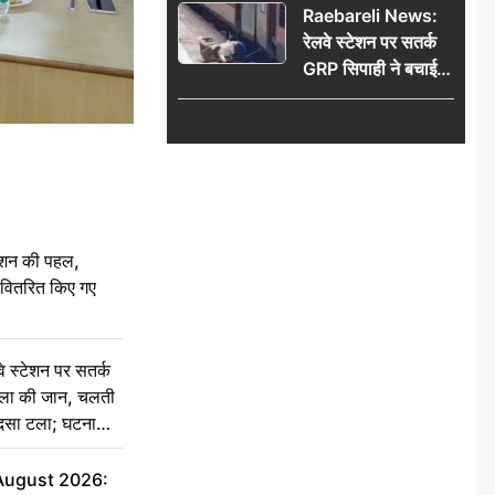
Raebareli News:
रेलवे स्टेशन पर सतर्क
GRP सिपाही ने बचाई
महिला की जान, चलती
ट्रेन में चढ़ते समय हुआ
हादसा टला; घटना
CCTV में कैद
ेशन की पहल,
ो वितरित किए गए
स्टेशन पर सतर्क
िला की जान, चलती
हादसा टला; घटना
 August 2026: