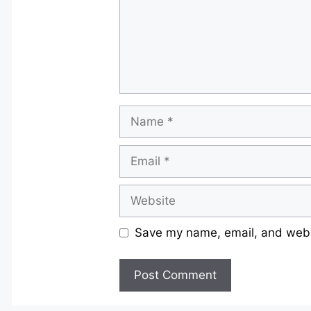
Name
Email
Website
Save my name, email, and websi