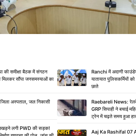
 समीक्षा बैठक में संगठन
Ranchi में अदाणी फाउंड
से मिलकर सौंपा जनसमस्याओं का
यातायात पुलिसकर्मियों क
छाते
बा जिला अस्पताल, जल निकासी
Raebareli News: रेलवे 
GRP सिपाही ने बचाई मह
ट्रेन में चढ़ते समय हुआ 
CCTV में कैद
ं उखड़ने लगी PWD की सड़क!
Aaj Ka Rashifal 07
िर्माण गुणवत्ता की पोल, जांच की