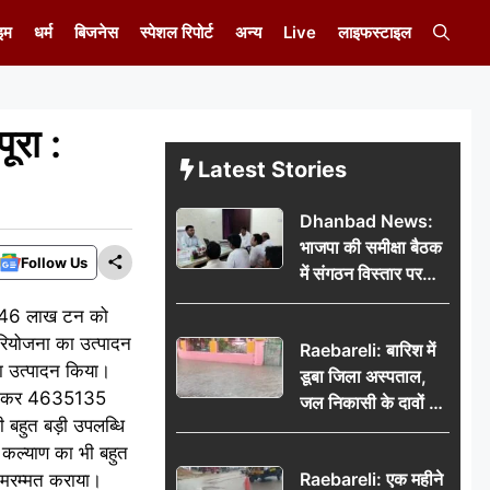
इम
धर्म
बिजनेस
स्पेशल रिपोर्ट
अन्य
Live
लाइफस्टाइल
ूरा :
Latest Stories
Dhanbad News:
भाजपा की समीक्षा बैठक
Follow Us
में संगठन विस्तार पर
मंथन, बीडीओ से
ष्य 46 लाख टन को
मिलकर सौंपा
रियोजना का उत्पादन
Raebareli: बारिश में
जनसमस्याओं का विवरण
 उत्पादन किया।
डूबा जिला अस्पताल,
ापित कर 4635135
जल निकासी के दावों की
ही बहुत बड़ी उपलब्धि
खुली पोल
्ष कल्याण का भी बहुत
Raebareli: एक महीने
ा मरम्मत कराया।