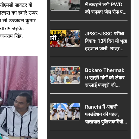
में उखड़ने लगी PWD
 सीएमडी डाक्टर बी
की सड़क! जेल रोड पर
ोल्डर्स का हमारे ऊपर
गड्ढे ने खोली निर्माण
सओ सी उज्जवल कुमार
गुणवत्ता की पोल, जांच
ीताराम उड़के,
JPSC-JSSC परीक्षा
की उठी मांग
जयराम सिंह,
विवाद: 13वें दिन भी भूख
हड़ताल जारी, छात्र
बोले- जांच नहीं तो
आंदोलन और होगा तेज
Bokaro Thermal:
9 सूत्री मांगों को लेकर
सप्लाई मजदूरों की
हुंकार, 12 अगस्त के
प्रदर्शन की रणनीति बनी
Ranchi में अदाणी
फाउंडेशन की पहल,
यातायात पुलिसकर्मियों
को वितरित किए गए छाते