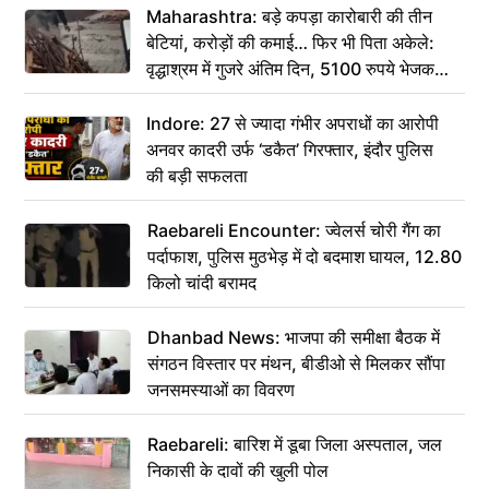
Maharashtra: बड़े कपड़ा कारोबारी की तीन
बेटियां, करोड़ों की कमाई… फिर भी पिता अकेले:
वृद्धाश्रम में गुजरे अंतिम दिन, 5100 रुपये भेजकर
कहा– अंतिम संस्कार कर दीजिए हम नहीं आ पाएंगे
Indore: 27 से ज्यादा गंभीर अपराधों का आरोपी
अनवर कादरी उर्फ ‘डकैत’ गिरफ्तार, इंदौर पुलिस
की बड़ी सफलता
Raebareli Encounter: ज्वेलर्स चोरी गैंग का
पर्दाफाश, पुलिस मुठभेड़ में दो बदमाश घायल, 12.80
किलो चांदी बरामद
Dhanbad News: भाजपा की समीक्षा बैठक में
संगठन विस्तार पर मंथन, बीडीओ से मिलकर सौंपा
जनसमस्याओं का विवरण
Raebareli: बारिश में डूबा जिला अस्पताल, जल
निकासी के दावों की खुली पोल