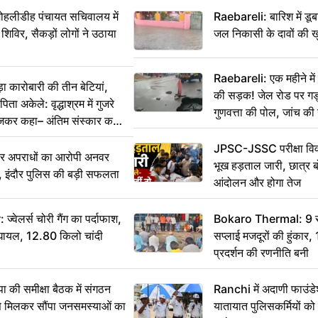
 मोहलीडीह पंचायत सचिवालय में
Raebareli: बारिश में डू
 शिविर, सैकड़ों लोगों ने उठाया
जल निकासी के दावों की ख
Raebareli: एक महीने म
कारोबारी की तीन बेटियां,
की सड़क! जेल रोड पर गड्ढ
ा अकेले: वृद्धाश्रम में गुजरे
गुणवत्ता की पोल, जांच की 
ेजकर कहा– अंतिम संस्कार कर
JPSC-JSSC परीक्षा विवा
भीर अपराधों का आरोपी अनवर
भूख हड़ताल जारी, छात्र बो
र, इंदौर पुलिस की बड़ी सफलता
आंदोलन और होगा तेज
ेलर्स चोरी गैंग का पर्दाफाश,
Bokaro Thermal: 9 सूत्
श घायल, 12.80 किलो चांदी
सप्लाई मजदूरों की हुंकार,
प्रदर्शन की रणनीति बनी
 समीक्षा बैठक में संगठन
Ranchi में अदाणी फाउंड
से मिलकर सौंपा जनसमस्याओं का
यातायात पुलिसकर्मियों क