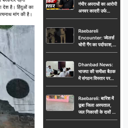
गंभीर अपराधों का आरोपी
भेजकर कहा– अंतिम
देश है। हिंदुओं का
अनवर कादरी उर्फ
संस्कार कर दीजिए हम
ित्यनाथ मांग की है।
‘डकैत’ गिरफ्तार, इंदौर
नहीं आ पाएंगे
पुलिस की बड़ी सफलता
Raebareli
Encounter: ज्वेलर्स
चोरी गैंग का पर्दाफाश,
पुलिस मुठभेड़ में दो
बदमाश घायल, 12.80
Dhanbad News:
किलो चांदी बरामद
भाजपा की समीक्षा बैठक
में संगठन विस्तार पर
मंथन, बीडीओ से
मिलकर सौंपा
Raebareli: बारिश में
जनसमस्याओं का विवरण
डूबा जिला अस्पताल,
जल निकासी के दावों की
खुली पोल