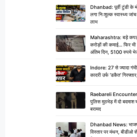
Dhanbad: पूर्वी टुंडी के
लगा निःशुल्क स्वास्थ्य जांच
लाभ
Maharashtra: बड़े कपड़ा 
करोड़ों की कमाई… फिर भी पित
अंतिम दिन, 5100 रुपये भ
दीजिए हम नहीं आ पाएंगे
Indore: 27 से ज्यादा गं
कादरी उर्फ ‘डकैत’ गिरफ्ता
Raebareli Encounter: ज्व
पुलिस मुठभेड़ में दो बदमा
बरामद
Dhanbad News: भाजपा की
विस्तार पर मंथन, बीडीओ 