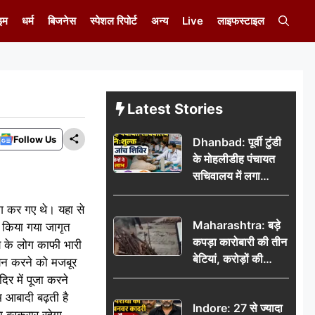
इम
धर्म
बिजनेस
स्पेशल रिपोर्ट
अन्य
Live
लाइफस्टाइल
Latest Stories
Follow Us
Dhanbad: पूर्वी टुंडी
के मोहलीडीह पंचायत
सचिवालय में लगा
निःशुल्क स्वास्थ्य जांच
 लोग कर गए थे। यहा से
शिविर, सैकड़ों लोगों ने
Maharashtra: बड़े
उठाया लाभ
र किया गया जागृत
कपड़ा कारोबारी की तीन
ाय के लोग काफी भारी
बेटियां, करोड़ों की
लायन करने को मजबूर
कमाई… फिर भी पिता
िर में पूजा करने
अकेले: वृद्धाश्रम में गुजरे
म आबादी बढ़ती है
Indore: 27 से ज्यादा
अंतिम दिन, 5100 रुपये
रा बरकरार रहेगा