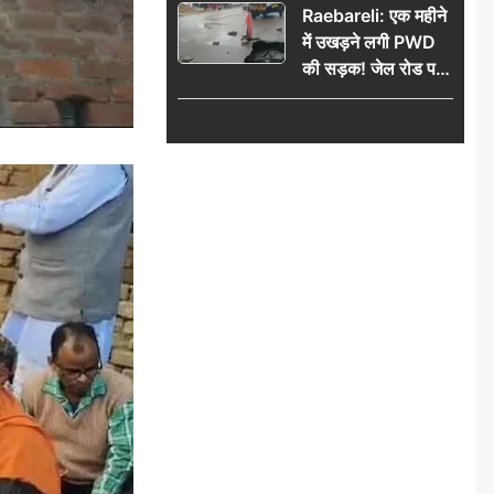
Raebareli: एक महीने
में उखड़ने लगी PWD
की सड़क! जेल रोड पर
गड्ढे ने खोली निर्माण
गुणवत्ता की पोल, जांच
की उठी मांग