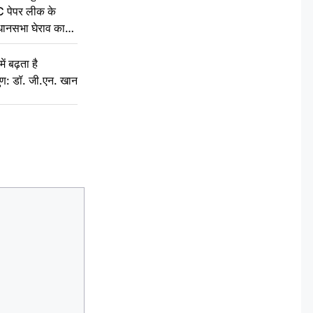
C पेपर लीक के
िधानसभा घेराव का
ं बढ़ता है
ुण: डॉ. जी.एन. खान