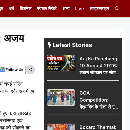
इम
धर्म
बिजनेस
स्पेशल रिपोर्ट
अन्य
Live
लाइफस्टाइल
े : अजय
Latest Stories
Aaj Ka Panchang
10 August 2026:
Follow Us
सावन सोमवार पर सोम
प्रदोष व्रत का संयोग,
ें चंपई सोरेन
जानें शुभ मुहूर्त, राहुकाल
बनाया था और अब पीएम
CCA
और पूजा का समय
Competition:
देशभक्ति के गीतों से गूंजा
ते हुए कहा झारखंड
डीएवी कथारा, लोक
 छत्तीसगढ़ एक
नृत्य और नृत्य-नाटिका ने
Bokaro Thermal:
गढ़ को संवारने का
बांधा समां