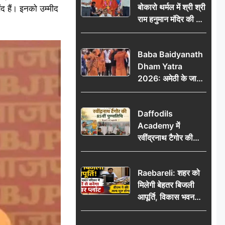
बोकारो थर्मल में श्री श्री
ंद हैं। इनको उम्मीद
राम हनुमान मंदिर की नई
कमेटी गठित, बाबूलाल
गिरि फिर बने अध्यक्ष
Baba Baidyanath
Dham Yatra
2026: अमेठी के जायस
से बाबा बैद्यनाथ धाम के
लिए रवाना हुआ कांवरियों
Daffodils
का दूसरा जत्था
Academy में
रवींद्रनाथ टैगोर की
85वीं पुण्यतिथि मनाई
गई, शिक्षकों ने दी
Raebareli: शहर को
श्रद्धांजलि
मिलेगी बेहतर बिजली
आपूर्ति, विकास भवन
परिसर में करोड़ों से
बनेगा पावर प्लांट