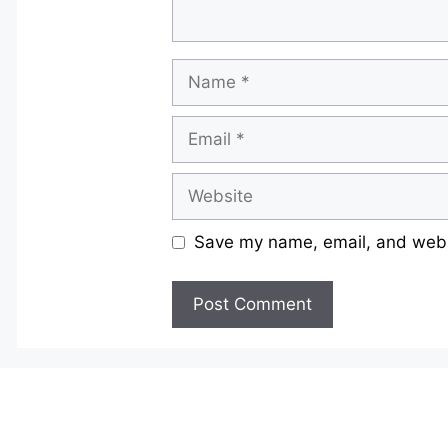
Name
Email
Website
Save my name, email, and websi