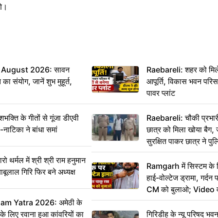
गे।
 August 2026: सावन
Raebareli: शहर को मिल
ा संयोग, जानें शुभ मुहूर्त,
आपूर्ति, विकास भवन परिसर 
पावर प्लांट
ति के गीतों से गूंजा डीएवी
Raebareli: चौकी प्रभारी 
-नाटिका ने बांधा समां
छात्र को मिला खोया बैग, 
सुरक्षित पाकर छात्र ने प
आभार
र्मल में श्री श्री राम हनुमान
Ramgarh में सिस्टम के
ाबूलाल गिरि फिर बने अध्यक्ष
हाई-वोल्टेज ड्रामा, गर्दन
CM को बुलाओ; Video 
m Yatra 2026: अमेठी के
 के लिए रवाना हुआ कांवरियों का
गिरिडीह के न्यू परिषद भवन