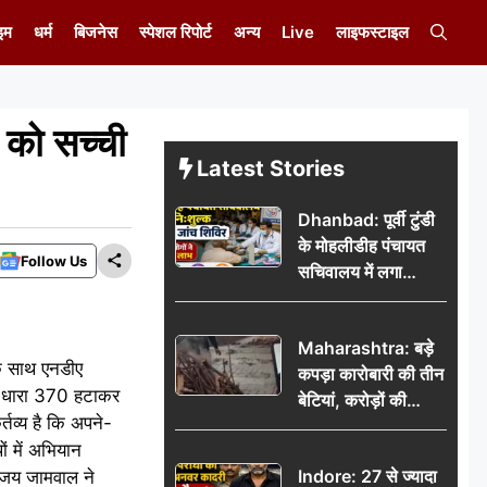
इम
धर्म
बिजनेस
स्पेशल रिपोर्ट
अन्य
Live
लाइफस्टाइल
ी को सच्ची
Latest Stories
Dhanbad: पूर्वी टुंडी
के मोहलीडीह पंचायत
Follow Us
सचिवालय में लगा
निःशुल्क स्वास्थ्य जांच
शिविर, सैकड़ों लोगों ने
Maharashtra: बड़े
उठाया लाभ
के साथ एनडीए
कपड़ा कारोबारी की तीन
 से धारा 370 हटाकर
बेटियां, करोड़ों की
्तव्य है कि अपने-
कमाई… फिर भी पिता
ं में अभियान
अकेले: वृद्धाश्रम में गुजरे
Indore: 27 से ज्यादा
ी अजय जामवाल ने
अंतिम दिन, 5100 रुपये