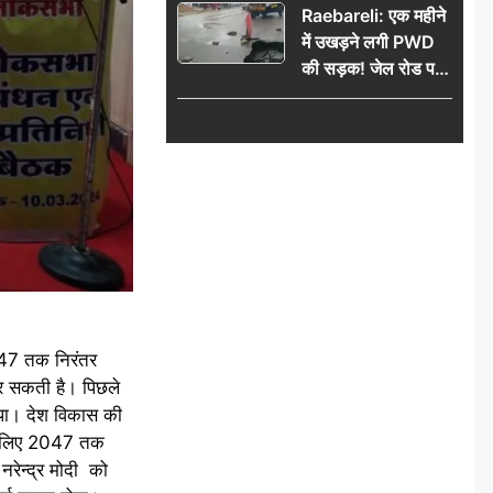
Raebareli: एक महीने
में उखड़ने लगी PWD
की सड़क! जेल रोड पर
गड्ढे ने खोली निर्माण
गुणवत्ता की पोल, जांच
की उठी मांग
2047 तक निरंतर
र सकती है। पिछले
पनपा। देश विकास की
सके लिए 2047 तक
नरेन्द्र मोदी को