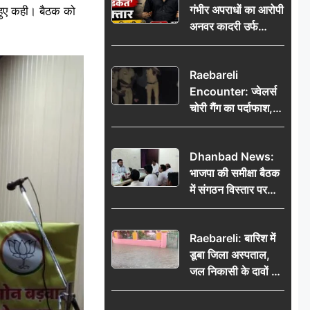
गंभीर अपराधों का आरोपी
हुए कही। बैठक को
भेजकर कहा– अंतिम
अनवर कादरी उर्फ
संस्कार कर दीजिए हम
‘डकैत’ गिरफ्तार, इंदौर
नहीं आ पाएंगे
पुलिस की बड़ी सफलता
Raebareli
Encounter: ज्वेलर्स
चोरी गैंग का पर्दाफाश,
पुलिस मुठभेड़ में दो
बदमाश घायल, 12.80
Dhanbad News:
किलो चांदी बरामद
भाजपा की समीक्षा बैठक
में संगठन विस्तार पर
मंथन, बीडीओ से
मिलकर सौंपा
Raebareli: बारिश में
जनसमस्याओं का विवरण
डूबा जिला अस्पताल,
जल निकासी के दावों की
खुली पोल