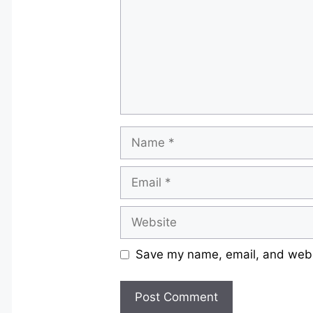
Name
Email
Website
Save my name, email, and websi