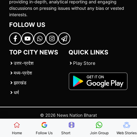
providing in-depth, analytical reporting and engaging
discussions on pressing issues without any bias or vested
interests.
FOLLOW US
TOP CITY NEWS
QUICK LINKS
उत्तर-प्रदेश
Play Store
मध्य-प्रदेश
झारखंड
धर्म
© 2026 News Nation Bharat
Home
|
About US
|
Contact Us
|
Policies
|
Terms and Conditions
Home
Follow Us
Short
Join Group
Web Stories