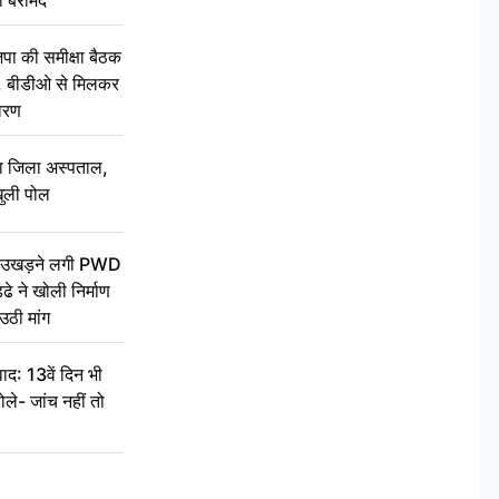
की समीक्षा बैठक
थन, बीडीओ से मिलकर
वरण
बा जिला अस्पताल,
ुली पोल
ें उखड़ने लगी PWD
े ने खोली निर्माण
उठी मांग
द: 13वें दिन भी
ले- जांच नहीं तो