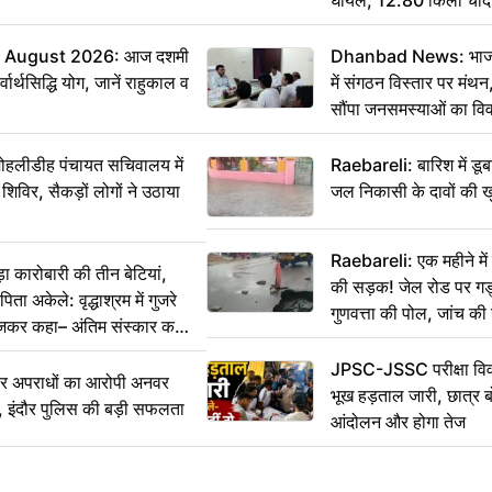
 August 2026: आज दशमी
Dhanbad News: भाजपा 
वार्थसिद्धि योग, जानें राहुकाल व
में संगठन विस्तार पर मं
सौंपा जनसमस्याओं का वि
 मोहलीडीह पंचायत सचिवालय में
Raebareli: बारिश में डू
 शिविर, सैकड़ों लोगों ने उठाया
जल निकासी के दावों की ख
Raebareli: एक महीने म
कारोबारी की तीन बेटियां,
की सड़क! जेल रोड पर गड्ढ
ा अकेले: वृद्धाश्रम में गुजरे
गुणवत्ता की पोल, जांच की 
ेजकर कहा– अंतिम संस्कार कर
JPSC-JSSC परीक्षा विवा
भीर अपराधों का आरोपी अनवर
भूख हड़ताल जारी, छात्र बो
र, इंदौर पुलिस की बड़ी सफलता
आंदोलन और होगा तेज