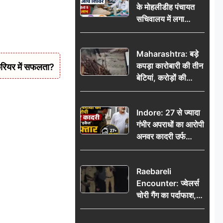
के मोहलीडीह पंचायत
सचिवालय में लगा
निःशुल्क स्वास्थ्य जांच
शिविर, सैकड़ों लोगों ने
Maharashtra: बड़े
उठाया लाभ
कपड़ा कारोबारी की तीन
रियर में सफलता?
बेटियां, करोड़ों की
कमाई… फिर भी पिता
अकेले: वृद्धाश्रम में गुजरे
Indore: 27 से ज्यादा
अंतिम दिन, 5100 रुपये
गंभीर अपराधों का आरोपी
भेजकर कहा– अंतिम
अनवर कादरी उर्फ
संस्कार कर दीजिए हम
‘डकैत’ गिरफ्तार, इंदौर
नहीं आ पाएंगे
पुलिस की बड़ी सफलता
Raebareli
Encounter: ज्वेलर्स
चोरी गैंग का पर्दाफाश,
पुलिस मुठभेड़ में दो
बदमाश घायल, 12.80