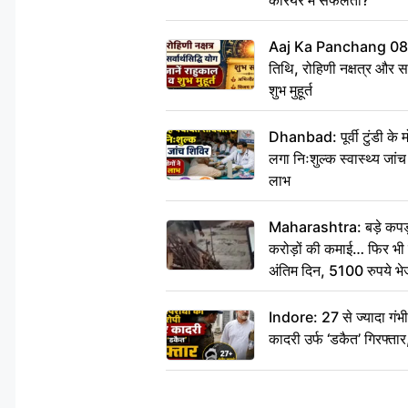
Aaj Ka Panchang 08
तिथि, रोहिणी नक्षत्र और सर्
शुभ मुहूर्त
Dhanbad: पूर्वी टुंडी के
लगा निःशुल्क स्वास्थ्य जांच
लाभ
Maharashtra: बड़े कपड़ा 
करोड़ों की कमाई… फिर भी पित
अंतिम दिन, 5100 रुपये भ
दीजिए हम नहीं आ पाएंगे
Indore: 27 से ज्यादा गं
कादरी उर्फ ‘डकैत’ गिरफ्ता