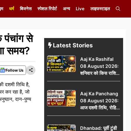
इम
धर्म
बिजनेस
स्पेशल रिपोर्ट
अन्य
Live
लाइफस्टाइल
चांग से
Latest Stories
ेगा समय?
Aaj Ka Rashifal
08 August 2026:
Follow Us
शनिवार को किस राशि
की चमकेगी किस्मत,
 की दशमी तिथि है,
किसे मिलेगा धन लाभ
चर कर रहा है, जो
Aaj Ka Panchang
और करियर में सफलता?
ुष्ठान, दान-पुण्य
08 August 2026:
आज दशमी तिथि, रोहिणी
नक्षत्र और सर्वार्थसिद्धि
योग, जानें राहुकाल व
Dhanbad: पूर्वी टुंडी
शुभ मुहूर्त