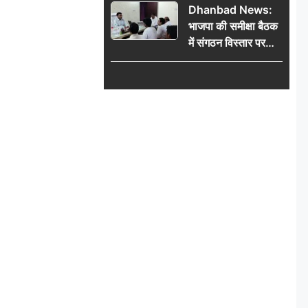
Dhanbad News:
किलो चांदी बरामद
भाजपा की समीक्षा बैठक
में संगठन विस्तार पर
मंथन, बीडीओ से
मिलकर सौंपा
जनसमस्याओं का विवरण