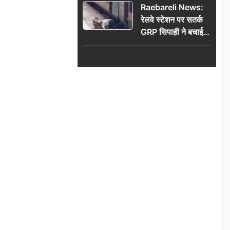
Raebareli News:
रेलवे स्टेशन पर सतर्क
GRP सिपाही ने बचाई
महिला की जान, चलती
ट्रेन में चढ़ते समय हुआ
हादसा टला; घटना
CCTV में कैद