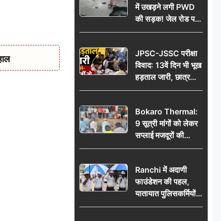
में उखड़ने लगी PWD
की सड़क! जेल रोड पर
गड्ढे ने खोली निर्माण
गुणवत्ता की पोल, जांच
JPSC-JSSC परीक्षा
की उठी मांग
हाल
विवाद: 13वें दिन भी भूख
हड़ताल जारी, छात्र
बोले- जांच नहीं तो
आंदोलन और होगा तेज
Bokaro Thermal:
9 सूत्री मांगों को लेकर
सप्लाई मजदूरों की
हुंकार, 12 अगस्त के
प्रदर्शन की रणनीति बनी
Ranchi में अदाणी
फाउंडेशन की पहल,
यातायात पुलिसकर्मियों
को वितरित किए गए छाते