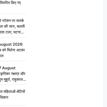
ो वितरित किए गए
स्टेशन पर सतर्क
िला की जान, चलती
हादसा टला; घटना
 August 2026:
ृष को मिलेगा अटका
हाल
7 August
ृतिका नक्षत्र और
ुभ मुहूर्त, राहुकाल
 महिलाओं-बेटियों
अधिकार