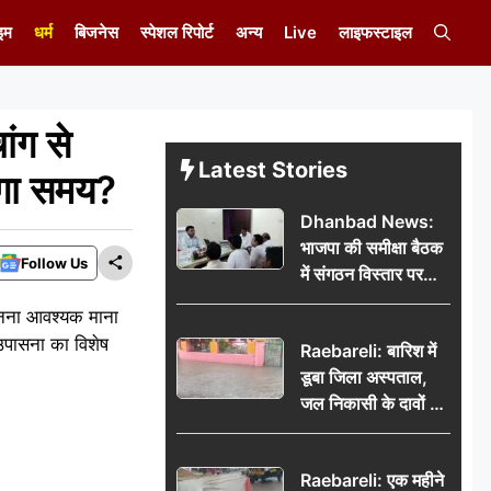
इम
धर्म
बिजनेस
स्पेशल रिपोर्ट
अन्य
Live
लाइफस्टाइल
ग से
Latest Stories
ेगा समय?
Dhanbad News:
भाजपा की समीक्षा बैठक
Follow Us
में संगठन विस्तार पर
मंथन, बीडीओ से
जानना आवश्यक माना
मिलकर सौंपा
उपासना का विशेष
Raebareli: बारिश में
जनसमस्याओं का विवरण
डूबा जिला अस्पताल,
जल निकासी के दावों की
खुली पोल
Raebareli: एक महीने