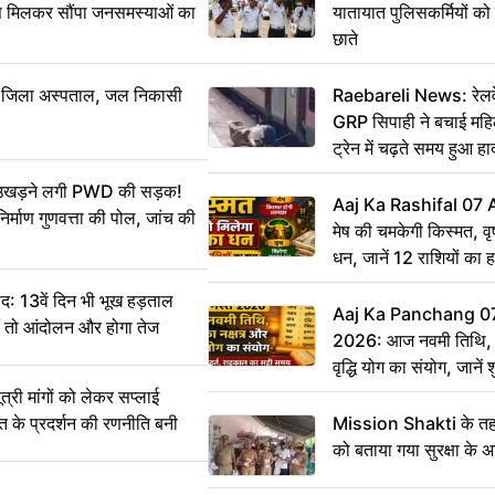
से मिलकर सौंपा जनसमस्याओं का
यातायात पुलिसकर्मियों क
छाते
बा जिला अस्पताल, जल निकासी
Raebareli News: रेलवे 
GRP सिपाही ने बचाई मह
ट्रेन में चढ़ते समय हुआ 
CCTV में कैद
ं उखड़ने लगी PWD की सड़क!
Aaj Ka Rashifal 07
िर्माण गुणवत्ता की पोल, जांच की
मेष की चमकेगी किस्मत, व
धन, जानें 12 राशियों का 
: 13वें दिन भी भूख हड़ताल
Aaj Ka Panchang 0
ीं तो आंदोलन और होगा तेज
2026: आज नवमी तिथि, क
वृद्धि योग का संयोग, जानें श
का सही समय
ी मांगों को लेकर सप्लाई
्त के प्रदर्शन की रणनीति बनी
Mission Shakti के तहत
को बताया गया सुरक्षा के 