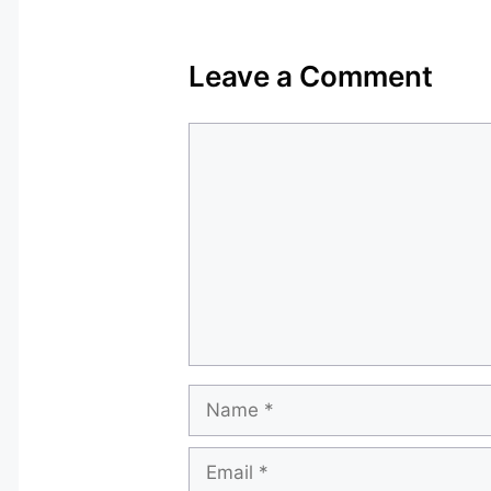
Leave a Comment
Comment
Name
Email