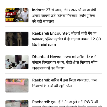
कहा– अंतिम संस्कार कर दीजिए हम नहीं आ पाएंगे
Indore: 27 से ज्यादा गंभीर अपराधों का आरोपी
अनवर कादरी उर्फ ‘डकैत’ गिरफ्तार, इंदौर पुलिस
की बड़ी सफलता
Raebareli Encounter: ज्वेलर्स चोरी गैंग का
पर्दाफाश, पुलिस मुठभेड़ में दो बदमाश घायल, 12.80
किलो चांदी बरामद
Dhanbad News: भाजपा की समीक्षा बैठक में
संगठन विस्तार पर मंथन, बीडीओ से मिलकर सौंपा
जनसमस्याओं का विवरण
Raebareli: बारिश में डूबा जिला अस्पताल, जल
निकासी के दावों की खुली पोल
Raebareli: एक महीने में उखड़ने लगी PWD की