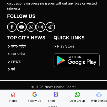
discussions on pressing issues without any bias or vested
interests.
FOLLOW US
TOP CITY NEWS
QUICK LINKS
उत्तर-प्रदेश
Play Store
मध्य-प्रदेश
झारखंड
धर्म
© 2026 News Nation Bharat
Home
|
About US
|
Contact Us
|
Policies
|
Terms and Conditions
Home
Follow Us
Short
Join Group
Web Stories
Videos