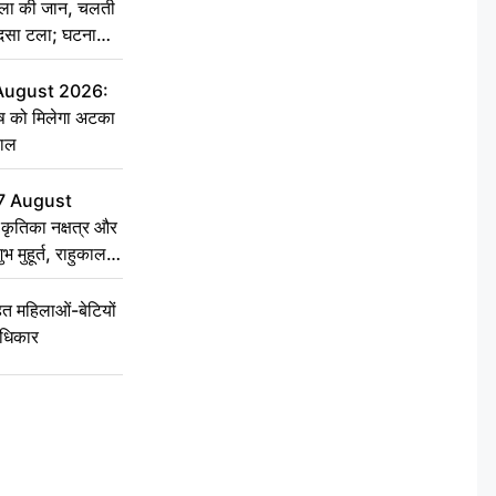
िला की जान, चलती
हादसा टला; घटना
 August 2026:
ृष को मिलेगा अटका
हाल
7 August
ृतिका नक्षत्र और
ुभ मुहूर्त, राहुकाल
 महिलाओं-बेटियों
अधिकार