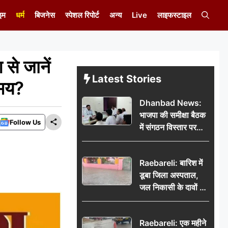
इम
धर्म
बिजनेस
स्पेशल रिपोर्ट
अन्य
Live
लाइफस्टाइल
े जानें
Latest Stories
समय?
Dhanbad News:
भाजपा की समीक्षा बैठक
Follow Us
में संगठन विस्तार पर
मंथन, बीडीओ से
मिलकर सौंपा
Raebareli: बारिश में
जनसमस्याओं का विवरण
डूबा जिला अस्पताल,
जल निकासी के दावों की
खुली पोल
Raebareli: एक महीने