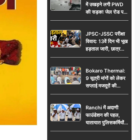
में उखड़ने लगी PWD
की सड़क! जेल रोड पर
गड्ढे ने खोली निर्माण
गुणवत्ता की पोल, जांच
JPSC-JSSC परीक्षा
की उठी मांग
विवाद: 13वें दिन भी भूख
हड़ताल जारी, छात्र
बोले- जांच नहीं तो
आंदोलन और होगा तेज
Bokaro Thermal:
9 सूत्री मांगों को लेकर
सप्लाई मजदूरों की
हुंकार, 12 अगस्त के
प्रदर्शन की रणनीति बनी
Ranchi में अदाणी
फाउंडेशन की पहल,
यातायात पुलिसकर्मियों
को वितरित किए गए छाते