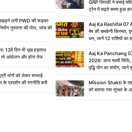
GRP सिपाही ने बचाई मह
ट्रेन में चढ़ते समय हुआ 
CCTV में कैद
ं उखड़ने लगी PWD की सड़क!
Aaj Ka Rashifal 07
िर्माण गुणवत्ता की पोल, जांच की
मेष की चमकेगी किस्मत, व
धन, जानें 12 राशियों का 
: 13वें दिन भी भूख हड़ताल
Aaj Ka Panchang 0
ीं तो आंदोलन और होगा तेज
2026: आज नवमी तिथि, क
वृद्धि योग का संयोग, जानें श
का सही समय
ी मांगों को लेकर सप्लाई
्त के प्रदर्शन की रणनीति बनी
Mission Shakti के तहत
को बताया गया सुरक्षा के 