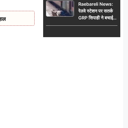
Raebareli News:
रेलवे स्टेशन पर सतर्क
GRP सिपाही ने बचाई
हाल
महिला की जान, चलती
ट्रेन में चढ़ते समय हुआ
हादसा टला; घटना
CCTV में कैद