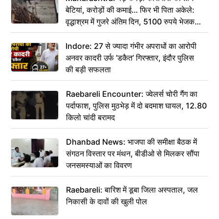
बेटियां, करोड़ों की कमाई… फिर भी पिता अकेले:
वृद्धाश्रम में गुजरे अंतिम दिन, 5100 रुपये भेजकर
कहा– अंतिम संस्कार कर दीजिए हम नहीं आ पाएंगे
Indore: 27 से ज्यादा गंभीर अपराधों का आरोपी
अनवर कादरी उर्फ ‘डकैत’ गिरफ्तार, इंदौर पुलिस
की बड़ी सफलता
Raebareli Encounter: ज्वेलर्स चोरी गैंग का
पर्दाफाश, पुलिस मुठभेड़ में दो बदमाश घायल, 12.80
किलो चांदी बरामद
Dhanbad News: भाजपा की समीक्षा बैठक में
संगठन विस्तार पर मंथन, बीडीओ से मिलकर सौंपा
जनसमस्याओं का विवरण
Raebareli: बारिश में डूबा जिला अस्पताल, जल
निकासी के दावों की खुली पोल