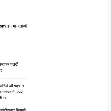
com
इन मान्यताओं
टकराकर पलटी
ार
चारियों की पहचान
्षा संगठन ने उठाए
ी मांग
ांगीराबाद निवासी