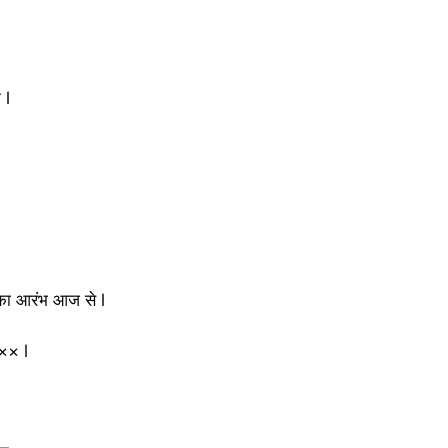
 l
ि का आरंभ आज से l
×× l