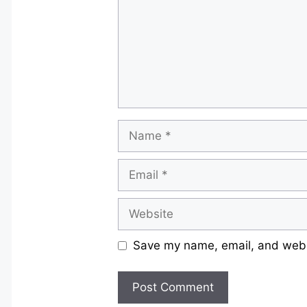
Name
Email
Website
Save my name, email, and websi