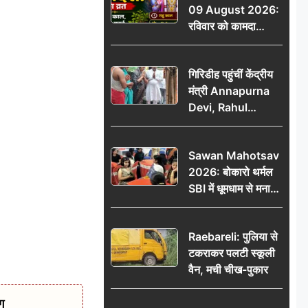
09 August 2026:
रविवार को कामदा
एकादशी का व्रत, जानें
राहु काल, अभिजीत मुहूर्त
गिरिडीह पहुंचीं केंद्रीय
और शुभ समय
मंत्री Annapurna
Devi, Rahul
Gandhi पर साधा
निशाना; छात्रों के
Sawan Mahotsav
आंदोलन को लेकर
2026: बोकारो थर्मल
सरकार पर हमला
SBI में धूमधाम से मना
सावन महोत्सव
Raebareli: पुलिया से
टकराकर पलटी स्कूली
वैन, मची चीख-पुकार
ग