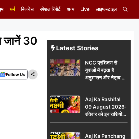
इम
धर्म
बिजनेस
स्पेशल रिपोर्ट
अन्य
Live
लाइफस्टाइल
जानें 30
Latest Stories
NCC प्रशिक्षण से
युवाओं में बढ़ता है
Follow Us
अनुशासन और नेतृत्व का
गुण: डॉ. जी.एन. खान
Aaj Ka Rashifal
09 August 2026:
रविवार को इन राशियों
पर बरसेगी मां लक्ष्मी की
कृपा, धन लाभ के बनेंगे
Aaj Ka Panchang
योग