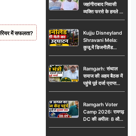
जहांगीराबाद निवासी
व्यक्ति फरसे के हमले में
घायल थाने में शिकायत
पर दरोगा ने मांगे 10
Kujju Disneyland
रियर में सफलता?
हजार’, रकम न देने पर
Shravani Mela:
कार्रवाई ठंडी!
कुजू में डिजनीलैंड
श्रावणी मेले का भव्य
उद्घाटन, उमड़ी लोगों
Ramgarh: संथाल
की भीड़
समाज की अहम बैठक में
पहुंचे पूर्व दर्जा प्राप्त
मंत्री, मरांग बुरू बचाओ
संघर्ष पर हुई चर्चा
Ramgarh Voter
Camp 2026: रामगढ़
DC की अपील: 8 और
9 अगस्त को मतदान
केंद्र पहुंचें, मतदाता सूची