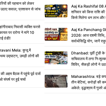
ारियों की पहचान को लेकर
Aaj Ka Rashifal 08
 ने उठाए सवाल; प्रशासन से जांच
शनिवार को किस राशि की 
किसे मिलेगा धन लाभ और
गीराबाद निवासी व्यक्ति फरसे
Aaj Ka Panchang 0
िकायत पर दरोगा ने मांगे 10
2026: आज दशमी तिथि, र
ाई ठंडी!
सर्वार्थसिद्धि योग, जानें राह
vani Mela: कुजू में
Dhanbad: पूर्वी टुंडी क
 भव्य उद्घाटन, उमड़ी लोगों की
सचिवालय में लगा निःशुल्क 
शिविर, सैकड़ों लोगों ने उ
म बैठक में पहुंचे पूर्व दर्जा
Maharashtra: बड़े कपड
ाओ संघर्ष पर हुई चर्चा
तीन बेटियां, करोड़ों की 
अकेले: वृद्धाश्रम में गुजर
रुपये भेजकर कहा– अंतिम 
हम नहीं आ पाएंगे