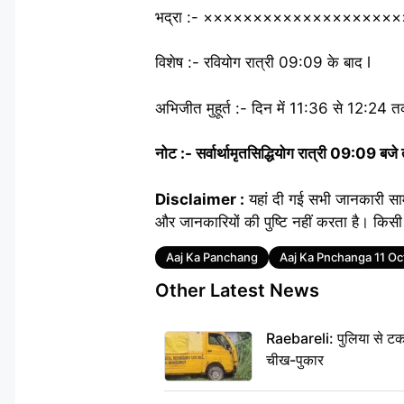
भद्रा :- ×××××××××××××××××××××
विशेष :- रवियोग रात्री 09:09 के बाद l
अभिजीत मुहूर्त :- दिन में 11:36 से 12:24 
नोट :- सर्वार्थामृतसिद्धियोग रात्री 09:09 बज
Disclaimer :
यहां दी गई सभी जानकारी सा
और जानकारियों की पुष्टि नहीं करता है। किसी 
Tags
Aaj Ka Panchang
Aaj Ka Pnchanga 11 O
Other Latest News
Raebareli: पुलिया से टक
चीख-पुकार