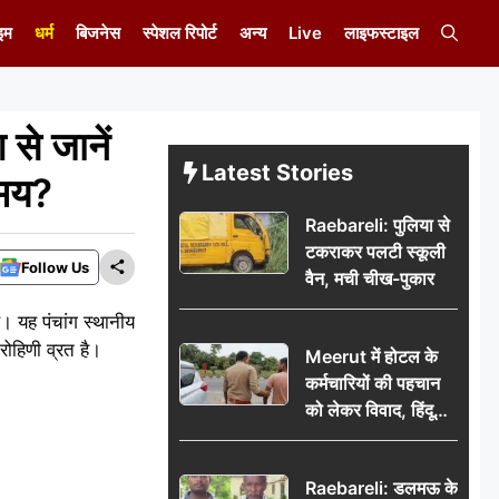
इम
धर्म
बिजनेस
स्पेशल रिपोर्ट
अन्य
Live
लाइफस्टाइल
े जानें
Latest Stories
समय?
Raebareli: पुलिया से
टकराकर पलटी स्कूली
Follow Us
वैन, मची चीख-पुकार
। यह पंचांग स्थानीय
रोहिणी व्रत है।
Meerut में होटल के
कर्मचारियों की पहचान
को लेकर विवाद, हिंदू
सुरक्षा संगठन ने उठाए
सवाल; प्रशासन से जांच
Raebareli: डलमऊ के
की मांग