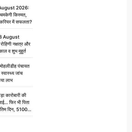
 August 2026:
चमकेगी किस्मत,
 करियर में सफलता?
8 August
ोहिणी नक्षत्र और
ुकाल व शुभ मुहूर्त
े मोहलीडीह पंचायत
स्वास्थ्य जांच
ठाया लाभ
़ा कारोबारी की
कमाई… फिर भी पिता
े अंतिम दिन, 5100
संस्कार कर दीजिए