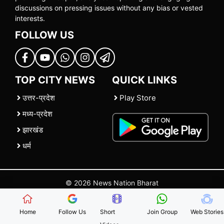
discussions on pressing issues without any bias or vested
interests.
FOLLOW US
TOP CITY NEWS
QUICK LINKS
उत्तर-प्रदेश
Play Store
मध्य-प्रदेश
झारखंड
धर्म
© 2026 News Nation Bharat
Home
|
About US
|
Contact Us
|
Policies
|
Terms and Conditions
Home
Follow Us
Short
Join Group
Web Stories