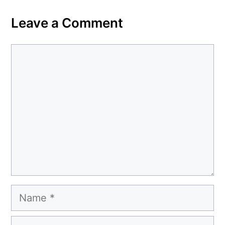
Leave a Comment
Comment
Name
Email