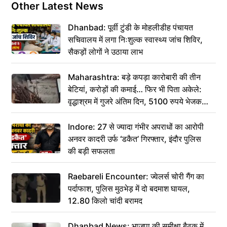
Other Latest News
Dhanbad: पूर्वी टुंडी के मोहलीडीह पंचायत
सचिवालय में लगा निःशुल्क स्वास्थ्य जांच शिविर,
सैकड़ों लोगों ने उठाया लाभ
Maharashtra: बड़े कपड़ा कारोबारी की तीन
बेटियां, करोड़ों की कमाई… फिर भी पिता अकेले:
वृद्धाश्रम में गुजरे अंतिम दिन, 5100 रुपये भेजकर
कहा– अंतिम संस्कार कर दीजिए हम नहीं आ पाएंगे
Indore: 27 से ज्यादा गंभीर अपराधों का आरोपी
अनवर कादरी उर्फ ‘डकैत’ गिरफ्तार, इंदौर पुलिस
की बड़ी सफलता
Raebareli Encounter: ज्वेलर्स चोरी गैंग का
पर्दाफाश, पुलिस मुठभेड़ में दो बदमाश घायल,
12.80 किलो चांदी बरामद
Dhanbad News: भाजपा की समीक्षा बैठक में