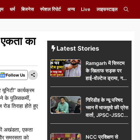
इम
धर्म
बिजनेस
स्पेशल रिपोर्ट
अन्य
Live
लाइफस्टाइल
ा एकता का
Latest Stories
Ramgarh में सिस्टम
के खिलाफ सड़क पर
Follow Us
हाई-वोल्टेज ड्रामा, गर्दन
पर चाकू रख बोला- CM
 यूनिटी” कार्यक्रम
को बुलाओ; Video
े के पुलिसकर्मी,
गिरिडीह के न्यू परिषद
वायरल
रोड तिराहा होते हुए
भवन में भाजयुमो की प्रेस
वार्ता, JPSC-JSSC
पेपर लीक के विरोध में
श की अखंडता, एकता
10 अगस्त को
NCC प्रशिक्षण से
ा और समरसता को
विधानसभा घेराव का