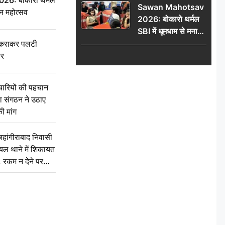
6: बोकारो थर्मल
Sawan Mahotsav
आंदोलन को लेकर
वन महोत्सव
2026: बोकारो थर्मल
सरकार पर हमला
SBI में धूमधाम से मना
सावन महोत्सव
टकराकर पलटी
ार
चारियों की पहचान
्षा संगठन ने उठाए
ी मांग
ांगीराबाद निवासी
घायल थाने में शिकायत
’, रकम न देने पर