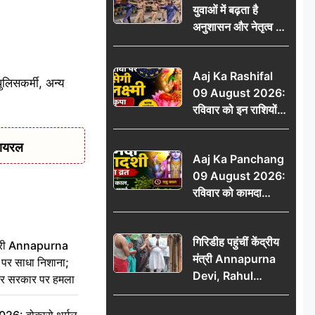
युवाओं में बढ़ता है
ऐलान
अनुशासन और नेतृत्व का
गुण: डॉ. जी.एन. खान
Aaj Ka Rashifal
ुलिसकर्मी, अन्य
09 August 2026:
रविवार को इन राशियों
पर बरसेगी मां लक्ष्मी की
कृपा, धन लाभ के बनेंगे
वायरल
Aaj Ka Panchang
योग
09 August 2026:
रविवार को कामदा
एकादशी का व्रत, जानें
राहु काल, अभिजीत मुहूर्त
गिरिडीह पहुंचीं केंद्रीय
और शुभ समय
 मंत्री Annapurna
मंत्री Annapurna
र साधा निशाना;
Devi, Rahul
ेकर सरकार पर हमला
Gandhi पर साधा
निशाना; छात्रों के