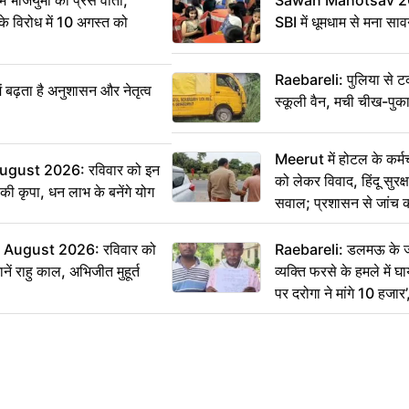
ं भाजयुमो की प्रेस वार्ता,
Sawan Mahotsav 202
विरोध में 10 अगस्त को
SBI में धूमधाम से मना सा
Raebareli: पुलिया से 
ं बढ़ता है अनुशासन और नेतृत्व
स्कूली वैन, मची चीख-पुक
Meerut में होटल के कर्म
ugust 2026: रविवार को इन
को लेकर विवाद, हिंदू सुरक
ी की कृपा, धन लाभ के बनेंगे योग
सवाल; प्रशासन से जांच क
August 2026: रविवार को
Raebareli: डलमऊ के जह
ं राहु काल, अभिजीत मुहूर्त
व्यक्ति फरसे के हमले में 
पर दरोगा ने मांगे 10 हजार
कार्रवाई ठंडी!