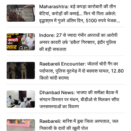
Maharashtra: बड़े कपड़ा कारोबारी की तीन
बेटियां, करोड़ों की कमाई… फिर भी पिता अकेले:
वृद्धाश्रम में गुजरे अंतिम दिन, 5100 रुपये भेजकर
कहा– अंतिम संस्कार कर दीजिए हम नहीं आ पाएंगे
Indore: 27 से ज्यादा गंभीर अपराधों का आरोपी
अनवर कादरी उर्फ ‘डकैत’ गिरफ्तार, इंदौर पुलिस
की बड़ी सफलता
Raebareli Encounter: ज्वेलर्स चोरी गैंग का
पर्दाफाश, पुलिस मुठभेड़ में दो बदमाश घायल, 12.80
किलो चांदी बरामद
Dhanbad News: भाजपा की समीक्षा बैठक में
संगठन विस्तार पर मंथन, बीडीओ से मिलकर सौंपा
जनसमस्याओं का विवरण
Raebareli: बारिश में डूबा जिला अस्पताल, जल
निकासी के दावों की खुली पोल