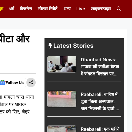
इम
धर्म
बिजनेस
स्पेशल रिपोर्ट
अन्य
Live
लाइफस्टाइल
 पीटा और
Latest Stories
Dhanbad News:
भाजपा की समीक्षा बैठक
में संगठन विस्तार पर
मंथन, बीडीओ से
Follow Us
मिलकर सौंपा
Raebareli: बारिश में
जनसमस्याओं का विवरण
ाजा मामला चास थाना
डूबा जिला अस्पताल,
जरीवाल पर घातक
जल निकासी के दावों की
टर को सिर, चेहरे
खुली पोल
Raebareli: एक महीने