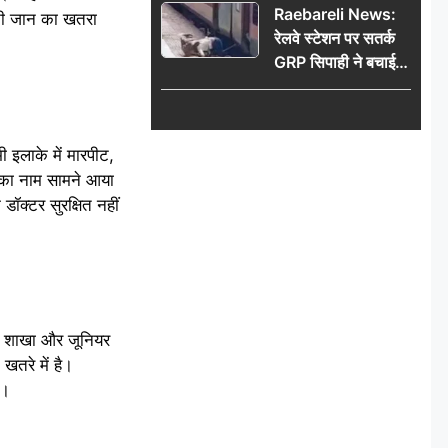
Raebareli News:
पनी जान का खतरा
रेलवे स्टेशन पर सतर्क
GRP सिपाही ने बचाई
महिला की जान, चलती
ट्रेन में चढ़ते समय हुआ
हादसा टला; घटना
ी इलाके में मारपीट,
CCTV में कैद
ों का नाम सामने आया
ॉक्टर सुरक्षित नहीं
ो शाखा और जूनियर
 खतरे में है।
ै।