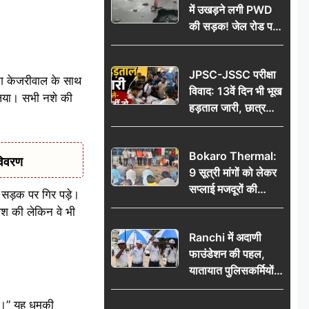
में उखड़ने लगी PWD
की सड़क! जेल रोड पर
गड्ढे ने खोली निर्माण
गुणवत्ता की पोल, जांच
JPSC-JSSC परीक्षा
की उठी मांग
राग केजरीवाल के साथ
विवाद: 13वें दिन भी भूख
 लिया। सभी नशे की
हड़ताल जारी, छात्र
बोले- जांच नहीं तो
आंदोलन और होगा तेज
Bokaro Thermal:
विवरण
9 सूत्री मांगों को लेकर
सप्लाई मजदूरों की
 सड़क पर गिर पड़े।
हुंकार, 12 अगस्त के
िश की लेकिन वे भी
प्रदर्शन की रणनीति बनी
Ranchi में अदाणी
फाउंडेशन की पहल,
यातायात पुलिसकर्मियों
को वितरित किए गए छाते
गे।” यह धमकी