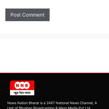
News Nation Bharat is a 24X7 National News Channel, A
Unit of Bhushan Broadcasting & Mass Media Pvt Ltd.