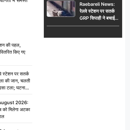
योगिता में समस्त
Raebareli News:
रेलवे स्टेशन पर सतर्क
GRP सिपाही ने बचाई
महिला की जान, चलती
ट्रेन में चढ़ते समय हुआ
हादसा टला; घटना
ेशन की पहल,
CCTV में कैद
ो वितरित किए गए
स्टेशन पर सतर्क
िला की जान, चलती
हादसा टला; घटना
 August 2026:
ृष को मिलेगा अटका
हाल