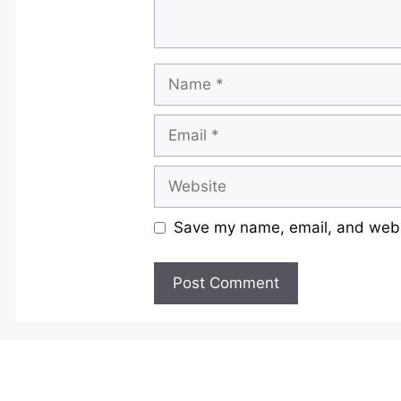
Name
Email
Website
Save my name, email, and websi