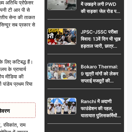
्य अतिथि प्रोफ़ेसर
में उखड़ने लगी PWD
 अपनी टी आर पी से
की सड़क! जेल रोड पर
ारतीय सेना की ताकत
गड्ढे ने खोली निर्माण
न्दूर सब प्रकार से
गुणवत्ता की पोल, जांच
JPSC-JSSC परीक्षा
की उठी मांग
विवाद: 13वें दिन भी भूख
हड़ताल जारी, छात्र
बोले- जांच नहीं तो
आंदोलन और होगा तेज
के लिए कटिबद्ध हैं।
Bokaro Thermal:
लय के प्राचार्य
9 सूत्री मांगों को लेकर
तीय मीडिया की
सप्लाई मजदूरों की
ा पांडेय प्रथम रिया
हुंकार, 12 अगस्त के
प्रदर्शन की रणनीति बनी
Ranchi में अदाणी
फाउंडेशन की पहल,
विवरण
यातायात पुलिसकर्मियों
को वितरित किए गए छाते
ा, रविकांत, राम