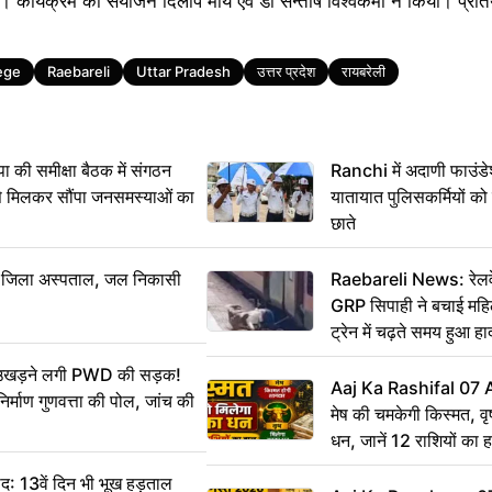
 कार्यक्रम का संयोजन दिलीप मौर्य एवं डॉ सन्तोष विश्वकर्मा ने किया। प्रति
ege
Raebareli
Uttar Pradesh
उत्तर प्रदेश
रायबरेली
 समीक्षा बैठक में संगठन
Ranchi में अदाणी फाउंड
से मिलकर सौंपा जनसमस्याओं का
यातायात पुलिसकर्मियों क
छाते
बा जिला अस्पताल, जल निकासी
Raebareli News: रेलवे 
GRP सिपाही ने बचाई मह
ट्रेन में चढ़ते समय हुआ 
CCTV में कैद
ं उखड़ने लगी PWD की सड़क!
Aaj Ka Rashifal 07
िर्माण गुणवत्ता की पोल, जांच की
मेष की चमकेगी किस्मत, व
धन, जानें 12 राशियों का 
: 13वें दिन भी भूख हड़ताल