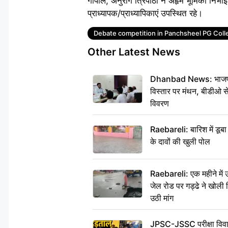
गोपाल, अनुराग त्रिपाठी ने अहृम भूमिका निभाई।
प्राध्यापक/प्राध्यापिकाएं उपस्थित रहे।
Tags
Debate competition in Panchsheel PG Coll
Other Latest News
Dhanbad News: भाजपा की
विस्तार पर मंथन, बीडीओ 
विवरण
Raebareli: बारिश में डू
के दावों की खुली पोल
Raebareli: एक महीने मे
जेल रोड पर गड्ढे ने खोली न
उठी मांग
JPSC-JSSC परीक्षा विवाद