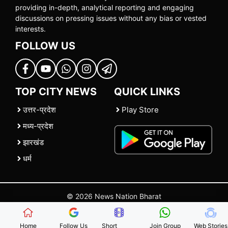
providing in-depth, analytical reporting and engaging
discussions on pressing issues without any bias or vested
interests.
FOLLOW US
TOP CITY NEWS
QUICK LINKS
उत्तर-प्रदेश
Play Store
मध्य-प्रदेश
झारखंड
धर्म
© 2026 News Nation Bharat
Home
|
About US
|
Contact Us
|
Policies
|
Terms and Conditions
Home
Follow Us
Short
Join Group
Web Stories