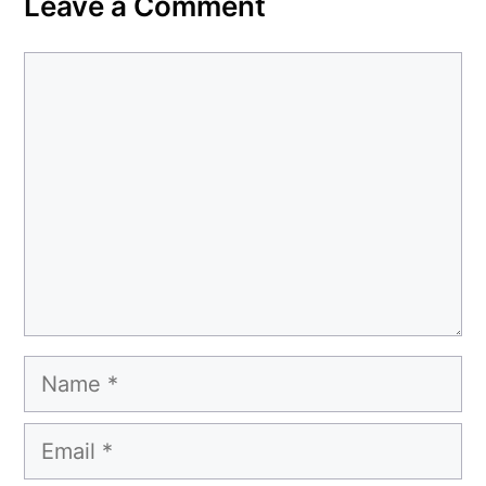
Leave a Comment
Comment
Name
Email