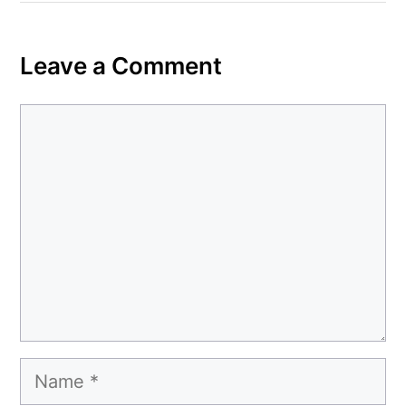
Leave a Comment
Comment
Name