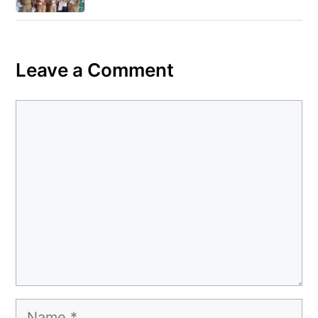
Leave a Comment
Comment
Name