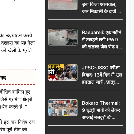
डूबा जिला अस्पताल,
जल निकासी के दावों की
खुली पोल
Raebareli: एक महीने
गल का उद्घाटन करते
में उखड़ने लगी PWD
। दशहरा का यह मेला
की सड़क! जेल रोड पर
 को खेलों के प्रति
गड्ढे ने खोली निर्माण
गुणवत्ता की पोल, जांच
JPSC-JSSC परीक्षा
की उठी मांग
विवाद: 13वें दिन भी भूख
ामद
हड़ताल जारी, छात्र
बोले- जांच नहीं तो
दीक्षित शामिल हुए।
आंदोलन और होगा तेज
ग्रामीण क्षेत्रों
Bokaro Thermal:
मर्थन करते हैं।”
9 सूत्री मांगों को लेकर
सप्लाई मजदूरों की
ने इस बार विशेष रूप
हुंकार, 12 अगस्त के
्रेय पूरी टीम को
प्रदर्शन की रणनीति बनी