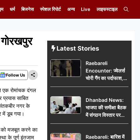
इम
धर्म
बिजनेस
स्पेशल रिपोर्ट
अन्य
Live
लाइफस्टाइल
 गोरखपुर
Latest Stories
Raebareli
Encounter: ज्वेलर्स
Follow Us
चोरी गैंग का पर्दाफाश,
पुलिस मुठभेड़ में दो
 ने एक रोमांचक दंगल
बदमाश घायल, 12.80
र प्रयास साबित
Dhanbad News:
किलो चांदी बरामद
ं संतकबीर नगर के
भाजपा की समीक्षा बैठक
में डूब गया।
में संगठन विस्तार पर
मंथन, बीडीओ से
त को मजबूत करने का
मिलकर सौंपा
Raebareli: बारिश में
था के पूर्ण इंतजाम
जनसमस्याओं का विवरण