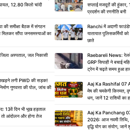
श घायल, 12.80 किलो चांदी
सप्लाई मजदूरों की हुंकार,
प्रदर्शन की रणनीति बनी
 समीक्षा बैठक में संगठन
Ranchi में अदाणी फाउंड
से मिलकर सौंपा जनसमस्याओं का
यातायात पुलिसकर्मियों क
छाते
बा जिला अस्पताल, जल निकासी
Raebareli News: रेलवे 
GRP सिपाही ने बचाई मह
ट्रेन में चढ़ते समय हुआ 
CCTV में कैद
ं उखड़ने लगी PWD की सड़क!
Aaj Ka Rashifal 07
िर्माण गुणवत्ता की पोल, जांच की
मेष की चमकेगी किस्मत, व
धन, जानें 12 राशियों का 
: 13वें दिन भी भूख हड़ताल
Aaj Ka Panchang 0
ीं तो आंदोलन और होगा तेज
2026: आज नवमी तिथि, क
वृद्धि योग का संयोग, जानें श