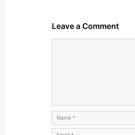
Leave a Comment
Comment
Name
Email